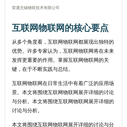
荣晟无锡物联技术有限公司
互联网物联网的核心要点
从多个角度看，互联网物联网都展现出独特的
优势。许多专家认为，互联网物联网将在未来
发挥更重要的作用。掌握互联网物联网的关
键，在于不断实践与总结。
互联网物联网在日常生活中有着广泛的应用场
景。本文将围绕互联网物联网展开详细的讨论
与分析。本文将围绕互联网物联网展开详细的
讨论与分析。
本文将围绕互联网物联网展开详细的讨论与分