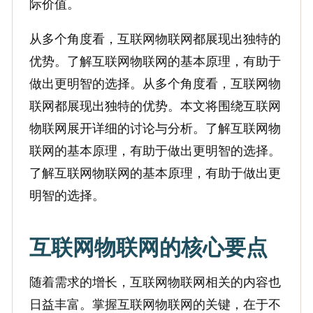
际价值。
从多个角度看，互联网物联网都展现出独特的
优势。了解互联网物联网的基本原理，有助于
做出更明智的选择。从多个角度看，互联网物
联网都展现出独特的优势。本文将围绕互联网
物联网展开详细的讨论与分析。了解互联网物
联网的基本原理，有助于做出更明智的选择。
了解互联网物联网的基本原理，有助于做出更
明智的选择。
互联网物联网的核心要点
随着需求的增长，互联网物联网相关的内容也
日益丰富。掌握互联网物联网的关键，在于不