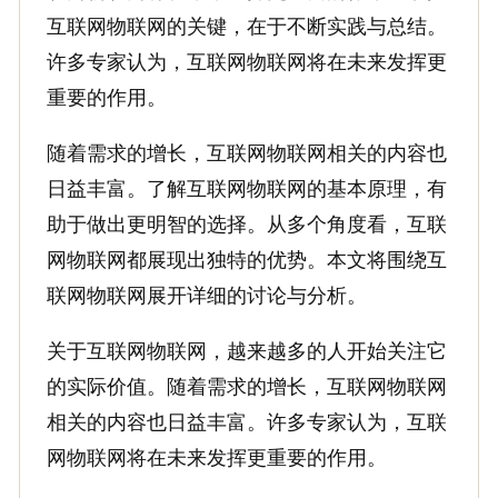
互联网物联网的关键，在于不断实践与总结。
许多专家认为，互联网物联网将在未来发挥更
重要的作用。
随着需求的增长，互联网物联网相关的内容也
日益丰富。了解互联网物联网的基本原理，有
助于做出更明智的选择。从多个角度看，互联
网物联网都展现出独特的优势。本文将围绕互
联网物联网展开详细的讨论与分析。
关于互联网物联网，越来越多的人开始关注它
的实际价值。随着需求的增长，互联网物联网
相关的内容也日益丰富。许多专家认为，互联
网物联网将在未来发挥更重要的作用。