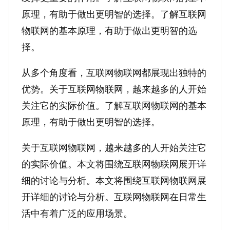
原理，有助于做出更明智的选择。了解互联网
物联网的基本原理，有助于做出更明智的选
择。
从多个角度看，互联网物联网都展现出独特的
优势。关于互联网物联网，越来越多的人开始
关注它的实际价值。了解互联网物联网的基本
原理，有助于做出更明智的选择。
关于互联网物联网，越来越多的人开始关注它
的实际价值。本文将围绕互联网物联网展开详
细的讨论与分析。本文将围绕互联网物联网展
开详细的讨论与分析。互联网物联网在日常生
活中有着广泛的应用场景。