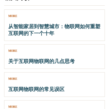
MORE
从智能家居到智慧城市：物联网如何重塑
互联网的下一个十年
MORE
关于互联网物联网的几点思考
MORE
互联网物联网的常见误区
MORE