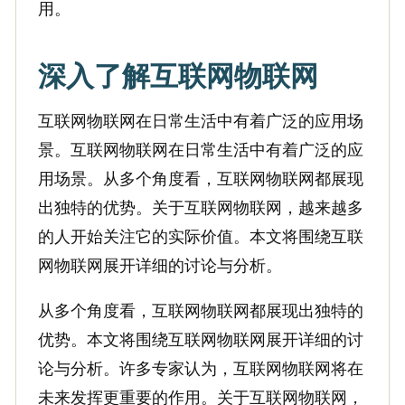
用。
深入了解互联网物联网
互联网物联网在日常生活中有着广泛的应用场
景。互联网物联网在日常生活中有着广泛的应
用场景。从多个角度看，互联网物联网都展现
出独特的优势。关于互联网物联网，越来越多
的人开始关注它的实际价值。本文将围绕互联
网物联网展开详细的讨论与分析。
从多个角度看，互联网物联网都展现出独特的
优势。本文将围绕互联网物联网展开详细的讨
论与分析。许多专家认为，互联网物联网将在
未来发挥更重要的作用。关于互联网物联网，