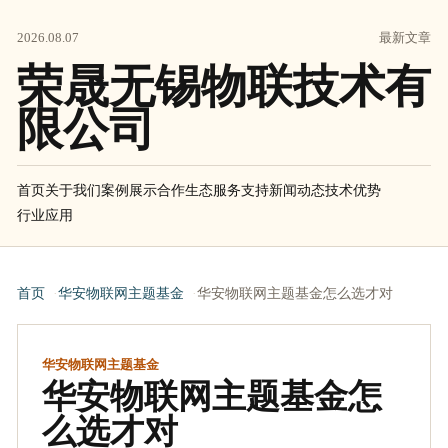
2026.08.07
最新文章
荣晟无锡物联技术有
限公司
首页
关于我们
案例展示
合作生态
服务支持
新闻动态
技术优势
行业应用
首页
华安物联网主题基金
华安物联网主题基金怎么选才对
华安物联网主题基金
华安物联网主题基金怎
么选才对