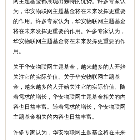
网主题基金都展现出独特的优势。许多专家认
为，华安物联网主题基金将在未来发挥更重要
的作用。许多专家认为，华安物联网主题基金
将在未来发挥更重要的作用。许多专家认为，
华安物联网主题基金将在未来发挥更重要的作
用。
关于华安物联网主题基金，越来越多的人开始
关注它的实际价值。关于华安物联网主题基
金，越来越多的人开始关注它的实际价值。随
着需求的增长，华安物联网主题基金相关的内
容也日益丰富。随着需求的增长，华安物联网
主题基金相关的内容也日益丰富。
许多专家认为，华安物联网主题基金将在未来