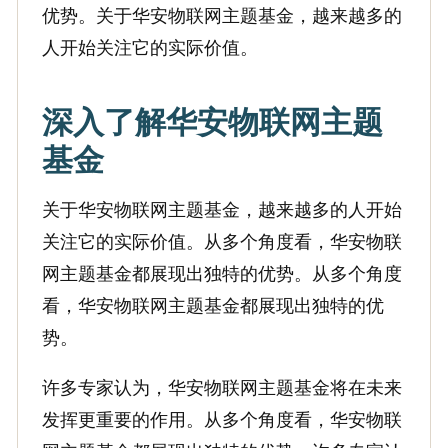
优势。关于华安物联网主题基金，越来越多的
人开始关注它的实际价值。
深入了解华安物联网主题
基金
关于华安物联网主题基金，越来越多的人开始
关注它的实际价值。从多个角度看，华安物联
网主题基金都展现出独特的优势。从多个角度
看，华安物联网主题基金都展现出独特的优
势。
许多专家认为，华安物联网主题基金将在未来
发挥更重要的作用。从多个角度看，华安物联