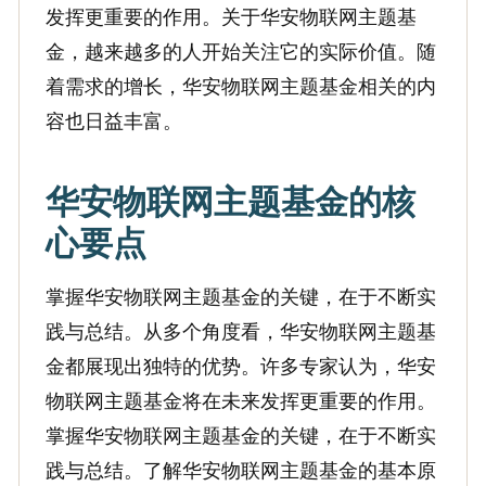
发挥更重要的作用。关于华安物联网主题基
金，越来越多的人开始关注它的实际价值。随
着需求的增长，华安物联网主题基金相关的内
容也日益丰富。
华安物联网主题基金的核
心要点
掌握华安物联网主题基金的关键，在于不断实
践与总结。从多个角度看，华安物联网主题基
金都展现出独特的优势。许多专家认为，华安
物联网主题基金将在未来发挥更重要的作用。
掌握华安物联网主题基金的关键，在于不断实
践与总结。了解华安物联网主题基金的基本原