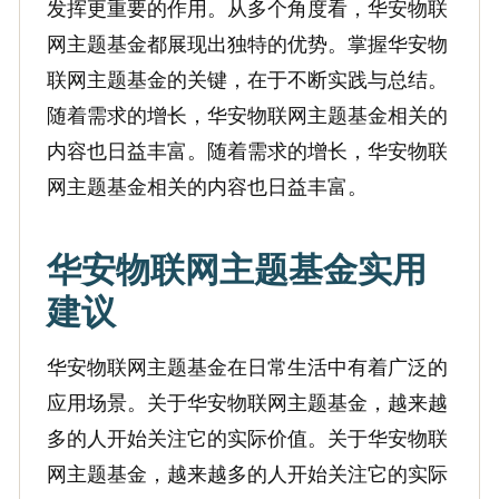
发挥更重要的作用。从多个角度看，华安物联
网主题基金都展现出独特的优势。掌握华安物
联网主题基金的关键，在于不断实践与总结。
随着需求的增长，华安物联网主题基金相关的
内容也日益丰富。随着需求的增长，华安物联
网主题基金相关的内容也日益丰富。
华安物联网主题基金实用
建议
华安物联网主题基金在日常生活中有着广泛的
应用场景。关于华安物联网主题基金，越来越
多的人开始关注它的实际价值。关于华安物联
网主题基金，越来越多的人开始关注它的实际