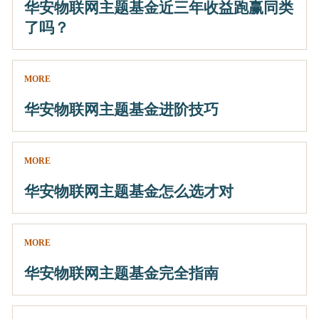
华安物联网主题基金近三年收益跑赢同类
了吗？
MORE
华安物联网主题基金进阶技巧
MORE
华安物联网主题基金怎么选才对
MORE
华安物联网主题基金完全指南