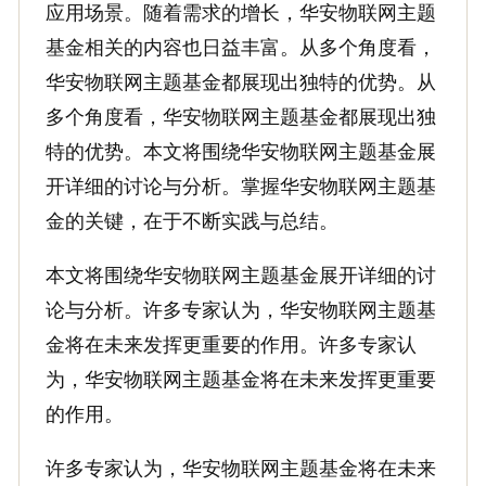
应用场景。随着需求的增长，华安物联网主题
基金相关的内容也日益丰富。从多个角度看，
华安物联网主题基金都展现出独特的优势。从
多个角度看，华安物联网主题基金都展现出独
特的优势。本文将围绕华安物联网主题基金展
开详细的讨论与分析。掌握华安物联网主题基
金的关键，在于不断实践与总结。
本文将围绕华安物联网主题基金展开详细的讨
论与分析。许多专家认为，华安物联网主题基
金将在未来发挥更重要的作用。许多专家认
为，华安物联网主题基金将在未来发挥更重要
的作用。
许多专家认为，华安物联网主题基金将在未来