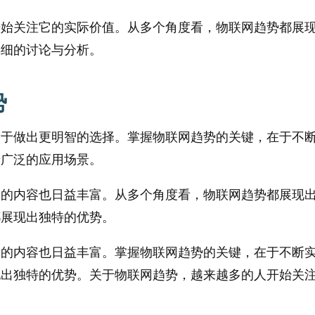
开始关注它的实际价值。从多个角度看，物联网趋势都展
详细的讨论与分析。
势
助于做出更明智的选择。掌握物联网趋势的关键，在于不
着广泛的应用场景。
关的内容也日益丰富。从多个角度看，物联网趋势都展现
都展现出独特的优势。
关的内容也日益丰富。掌握物联网趋势的关键，在于不断
现出独特的优势。关于物联网趋势，越来越多的人开始关