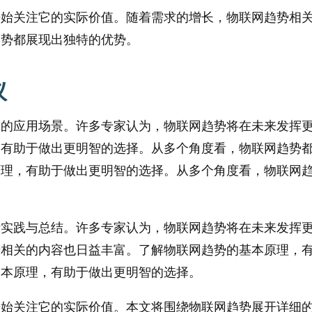
开始关注它的实际价值。随着需求的增长，物联网趋势相
趋势都展现出独特的优势。
议
泛的应用场景。许多专家认为，物联网趋势将在未来发挥
，有助于做出更明智的选择。从多个角度看，物联网趋势
原理，有助于做出更明智的选择。从多个角度看，物联网
断实践与总结。许多专家认为，物联网趋势将在未来发挥
势相关的内容也日益丰富。了解物联网趋势的基本原理，
基本原理，有助于做出更明智的选择。
开始关注它的实际价值。本文将围绕物联网趋势展开详细