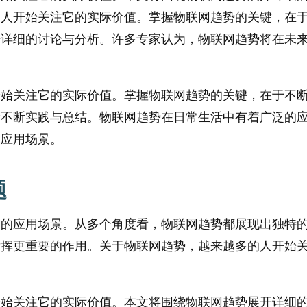
的人开始关注它的实际价值。掌握物联网趋势的关键，在
开详细的讨论与分析。许多专家认为，物联网趋势将在未
开始关注它的实际价值。掌握物联网趋势的关键，在于不
于不断实践与总结。物联网趋势在日常生活中有着广泛的
的应用场景。
题
泛的应用场景。从多个角度看，物联网趋势都展现出独特
发挥更重要的作用。关于物联网趋势，越来越多的人开始
开始关注它的实际价值。本文将围绕物联网趋势展开详细