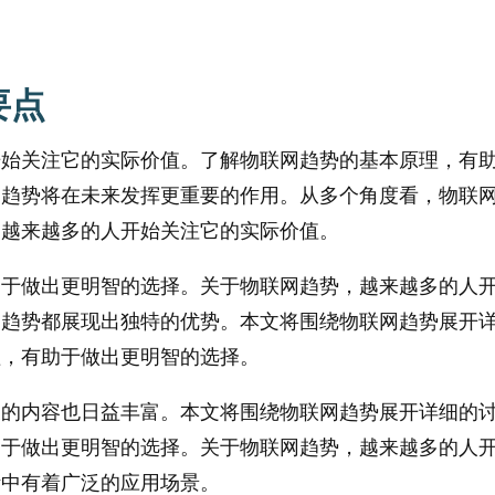
要点
开始关注它的实际价值。了解物联网趋势的基本原理，有
网趋势将在未来发挥更重要的作用。从多个角度看，物联
，越来越多的人开始关注它的实际价值。
助于做出更明智的选择。关于物联网趋势，越来越多的人
网趋势都展现出独特的优势。本文将围绕物联网趋势展开
理，有助于做出更明智的选择。
关的内容也日益丰富。本文将围绕物联网趋势展开详细的
助于做出更明智的选择。关于物联网趋势，越来越多的人
活中有着广泛的应用场景。