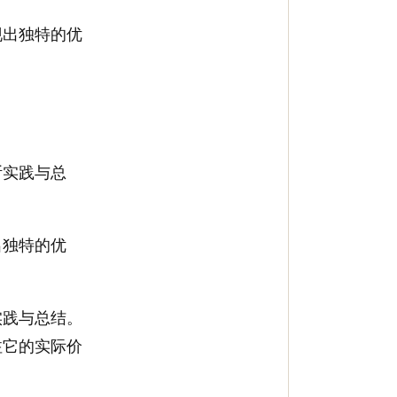
现出独特的优
断实践与总
出独特的优
实践与总结。
注它的实际价