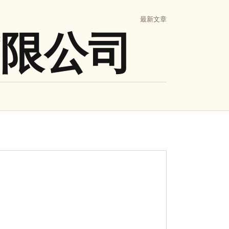
最新文章
限公司