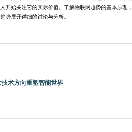
的人开始关注它的实际价值。了解物联网趋势的基本原理
网趋势展开详细的讨论与分析。
五大技术方向重塑智能世界