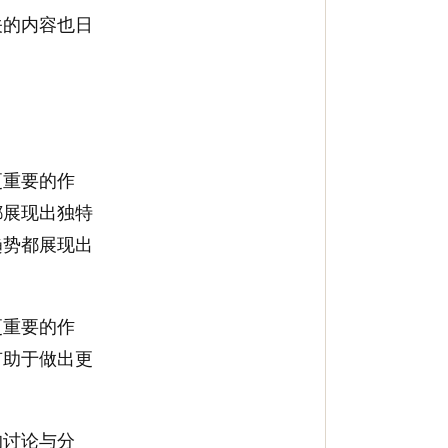
关的内容也日
更重要的作
都展现出独特
趋势都展现出
更重要的作
有助于做出更
的讨论与分