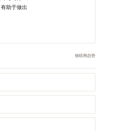
，有助于做出
物联网趋势