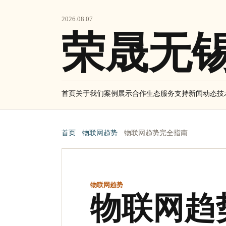
2026.08.07
荣晟无
首页
关于我们
案例展示
合作生态
服务支持
新闻动态
技
首页
物联网趋势
物联网趋势完全指南
物联网趋势
物联网趋