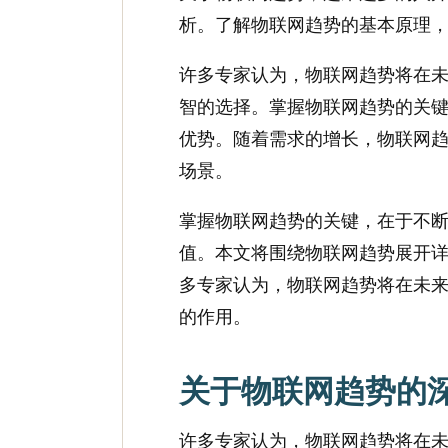
析。了解物联网趋势的基本原理
许多专家认为，物联网趋势将在
智的选择。掌握物联网趋势的关
优势。随着需求的增长，物联网
场景。
掌握物联网趋势的关键，在于不
值。本文将围绕物联网趋势展开
多专家认为，物联网趋势将在未
的作用。
关于物联网趋势的
许多专家认为，物联网趋势将在