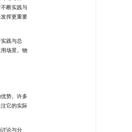
于不断实践与
来发挥更重要
断实践与总
应用场景。物
的优势。许多
关注它的实际
的讨论与分