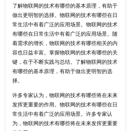
了解物联网的技术有哪些的基本原理，有助于
做出更明智的选择。物联网的技术有哪些在日
常生活中有着广泛的应用场景。物联网的技术
有哪些在日常生活中有着广泛的应用场景。随
着需求的增长，物联网的技术有哪些相关的内
容也日益丰富。掌握物联网的技术有哪些的关
键，在于不断实践与总结。了解物联网的技术
有哪些的基本原理，有助于做出更明智的选
择。
许多专家认为，物联网的技术有哪些将在未来
发挥更重要的作用。物联网的技术有哪些在日
常生活中有着广泛的应用场景。许多专家认
为，物联网的技术有哪些将在未来发挥更重要