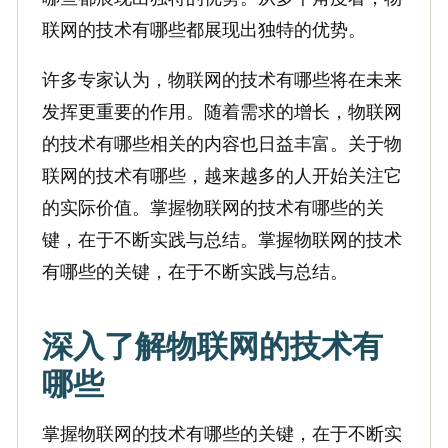
联网的技术有哪些都展现出独特的优势。
许多专家认为，物联网的技术有哪些将在未来
发挥更重要的作用。随着需求的增长，物联网
的技术有哪些相关的内容也日益丰富。关于物
联网的技术有哪些，越来越多的人开始关注它
的实际价值。掌握物联网的技术有哪些的关
键，在于不断实践与总结。掌握物联网的技术
有哪些的关键，在于不断实践与总结。
深入了解物联网的技术有
哪些
掌握物联网的技术有哪些的关键，在于不断实