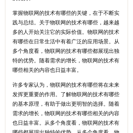
掌握物联网的技术有哪些的关键，在于不断实
践与总结。关于物联网的技术有哪些，越来越
多的人开始关注它的实际价值。物联网的技术
有哪些在日常生活中有着广泛的应用场景。从
多个角度看，物联网的技术有哪些都展现出独
特的优势。随着需求的增长，物联网的技术有
哪些相关的内容也日益丰富。
许多专家认为，物联网的技术有哪些将在未来
发挥更重要的作用。了解物联网的技术有哪些
的基本原理，有助于做出更明智的选择。随着
需求的增长，物联网的技术有哪些相关的内容
也日益丰富。从多个角度看，物联网的技术有
哪些都展现出独特的优势。从多个角度看，物