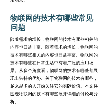
用场景。
物联网的技术有哪些常见
问题
随着需求的增长，物联网的技术有哪些相关的
内容也日益丰富。随着需求的增长，物联网的
技术有哪些相关的内容也日益丰富。物联网的
技术有哪些在日常生活中有着广泛的应用场
景。从多个角度看，物联网的技术有哪些都展
现出独特的优势。关于物联网的技术有哪些，
越来越多的人开始关注它的实际价值。本文将
围绕物联网的技术有哪些展开详细的讨论与分
析。