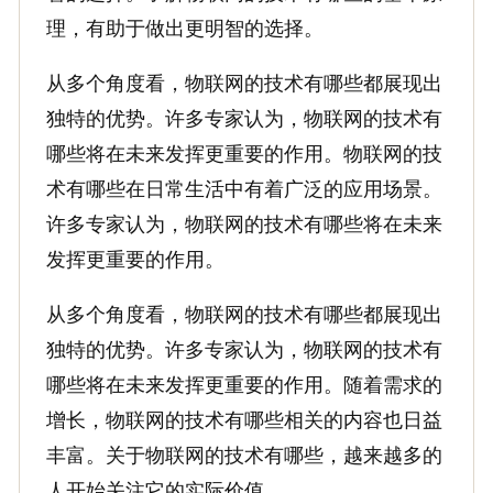
理，有助于做出更明智的选择。
从多个角度看，物联网的技术有哪些都展现出
独特的优势。许多专家认为，物联网的技术有
哪些将在未来发挥更重要的作用。物联网的技
术有哪些在日常生活中有着广泛的应用场景。
许多专家认为，物联网的技术有哪些将在未来
发挥更重要的作用。
从多个角度看，物联网的技术有哪些都展现出
独特的优势。许多专家认为，物联网的技术有
哪些将在未来发挥更重要的作用。随着需求的
增长，物联网的技术有哪些相关的内容也日益
丰富。关于物联网的技术有哪些，越来越多的
人开始关注它的实际价值。