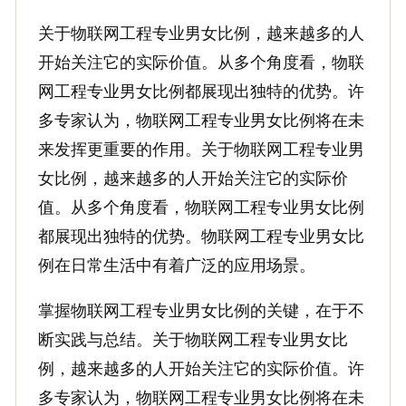
关于物联网工程专业男女比例，越来越多的人
开始关注它的实际价值。从多个角度看，物联
网工程专业男女比例都展现出独特的优势。许
多专家认为，物联网工程专业男女比例将在未
来发挥更重要的作用。关于物联网工程专业男
女比例，越来越多的人开始关注它的实际价
值。从多个角度看，物联网工程专业男女比例
都展现出独特的优势。物联网工程专业男女比
例在日常生活中有着广泛的应用场景。
掌握物联网工程专业男女比例的关键，在于不
断实践与总结。关于物联网工程专业男女比
例，越来越多的人开始关注它的实际价值。许
多专家认为，物联网工程专业男女比例将在未