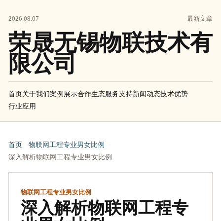
2026.08.07
最新文章
荣晟无锡物联技术有
限公司
首页
关于我们
案例展示
合作生态
服务支持
新闻动态
技术优势
行业应用
首页
物联网工程专业男女比例
深入解析物联网工程专业男女比例
物联网工程专业男女比例
深入解析物联网工程专