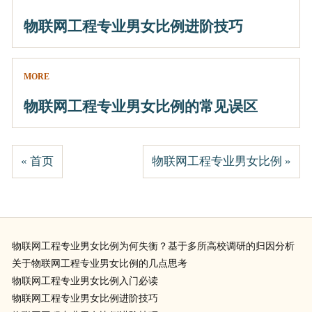
物联网工程专业男女比例进阶技巧
MORE
物联网工程专业男女比例的常见误区
« 首页
物联网工程专业男女比例 »
物联网工程专业男女比例为何失衡？基于多所高校调研的归因分析
关于物联网工程专业男女比例的几点思考
物联网工程专业男女比例入门必读
物联网工程专业男女比例进阶技巧