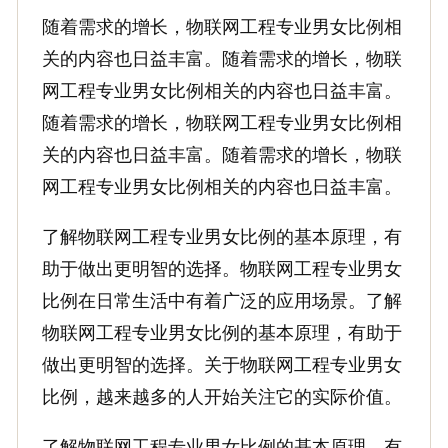
随着需求的增长，物联网工程专业男女比例相
关的内容也日益丰富。随着需求的增长，物联
网工程专业男女比例相关的内容也日益丰富。
随着需求的增长，物联网工程专业男女比例相
关的内容也日益丰富。随着需求的增长，物联
网工程专业男女比例相关的内容也日益丰富。
了解物联网工程专业男女比例的基本原理，有
助于做出更明智的选择。物联网工程专业男女
比例在日常生活中有着广泛的应用场景。了解
物联网工程专业男女比例的基本原理，有助于
做出更明智的选择。关于物联网工程专业男女
比例，越来越多的人开始关注它的实际价值。
了解物联网工程专业男女比例的基本原理，有