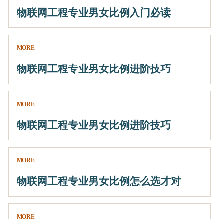
物联网工程专业男女比例入门必读
MORE
物联网工程专业男女比例进阶技巧
MORE
物联网工程专业男女比例进阶技巧
MORE
物联网工程专业男女比例怎么选才对
MORE